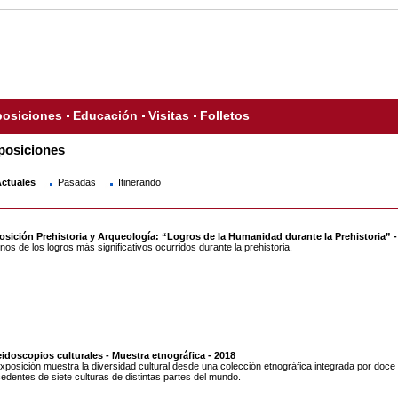
osiciones
Educación
Visitas
Folletos
posiciones
ctuales
Pasadas
Itinerando
osición Prehistoria y Arqueología: “Logros de la Humanidad durante la Prehistoria” -
nos de los logros más significativos ocurridos durante la prehistoria.
idoscopios culturales - Muestra etnográfica - 2018
xposición muestra la diversidad cultural desde una colección etnográfica integrada por doce
edentes de siete culturas de distintas partes del mundo.