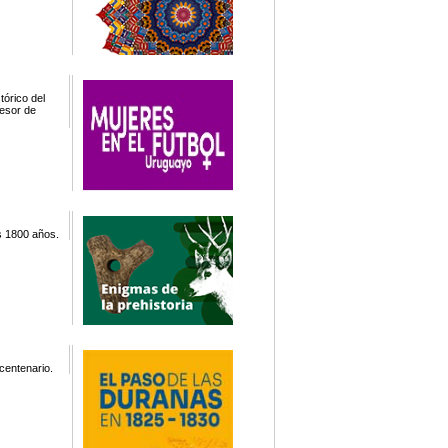
tórico del
fesor de
s 1800 años.
centenario.