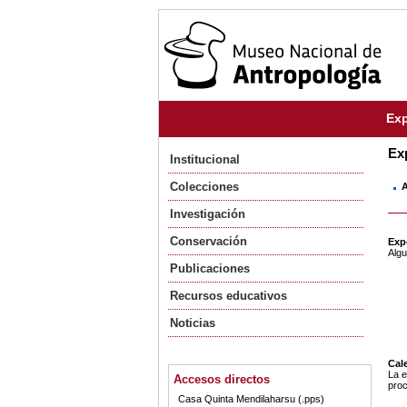
Exp
Ex
Institucional
Colecciones
A
Investigación
Conservación
Exp
Algu
Publicaciones
Recursos educativos
Noticias
Cale
La e
Accesos directos
proc
Casa Quinta Mendilaharsu (.pps)