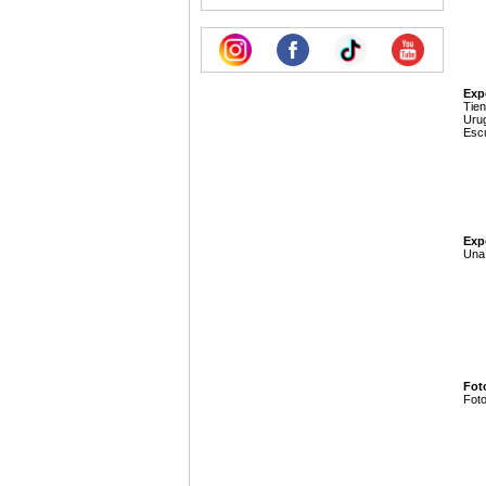
Exp
Tien
Urug
Escu
Expo
Una 
Foto
Foto