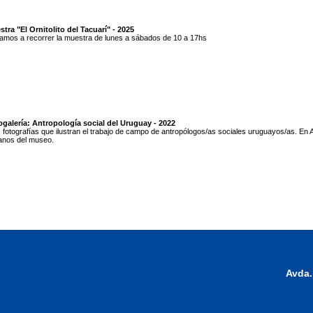
tra "El Ornitolito del Tacuarí" - 2025
tamos a recorrer la muestra de lunes a sábados de 10 a 17hs
galería: Antropología social del Uruguay - 2022
 fotografías que ilustran el trabajo de campo de antropólogos/as sociales uruguayos/as. En A
anos del museo.
Avda.