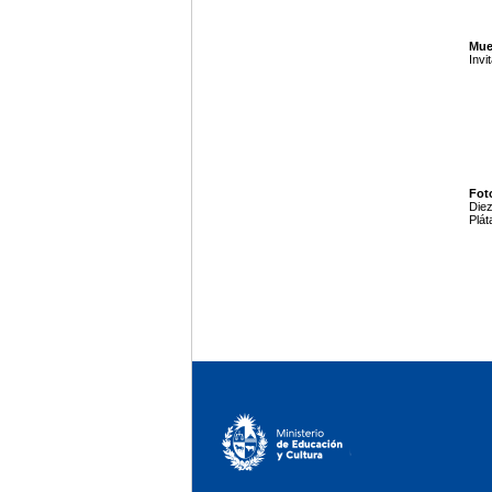
Mues
Invi
Foto
Diez
Plát