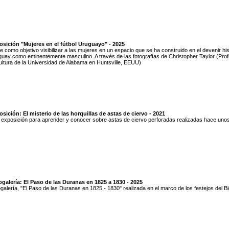
osición "Mujeres en el fútbol Uruguayo" - 2025
e como objetivo visibilizar a las mujeres en un espacio que se ha construido en el devenir his
uay como eminentemente masculino. A través de las fotografías de Christopher Taylor (Pro
ltura de la Universidad de Alabama en Huntsville, EEUU)
sición: El misterio de las horquillas de astas de ciervo - 2021
exposición para aprender y conocer sobre astas de ciervo perforadas realizadas hace uno
galería: El Paso de las Duranas en 1825 a 1830 - 2025
galería, "El Paso de las Duranas en 1825 - 1830" realizada en el marco de los festejos del Bi