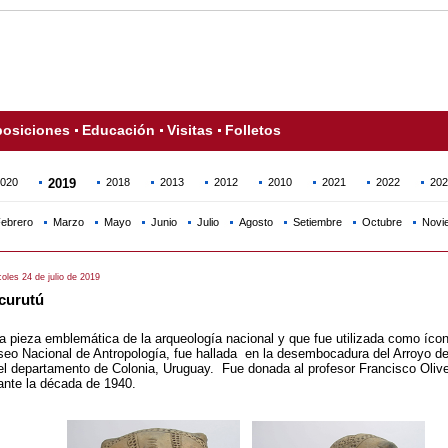
osiciones
Educación
Visitas
Folletos
020
2019
2018
2013
2012
2010
2021
2022
202
ebrero
Marzo
Mayo
Junio
Julio
Agosto
Setiembre
Octubre
Novi
oles 24 de julio de 2019
curutú
a pieza emblemática de la arqueología nacional y que fue utilizada como ícon
eo Nacional de Antropología, fue hallada en la desembocadura del Arroyo d
el departamento de Colonia, Uruguay. Fue donada al profesor Francisco Oliv
ante la década de 1940.