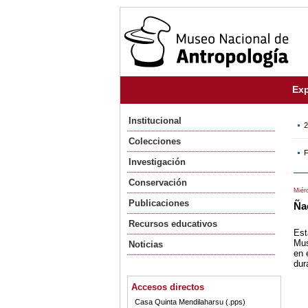
Exp
Institucional
2
Colecciones
F
Investigación
Conservación
Miérc
Publicaciones
Ña
Recursos educativos
Est
Mus
Noticias
en 
dur
Accesos directos
Casa Quinta Mendilaharsu (.pps)