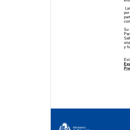
ent
La
por
par
com
Su 
Par
Sal
uru
y f
Est
Exp
Pre