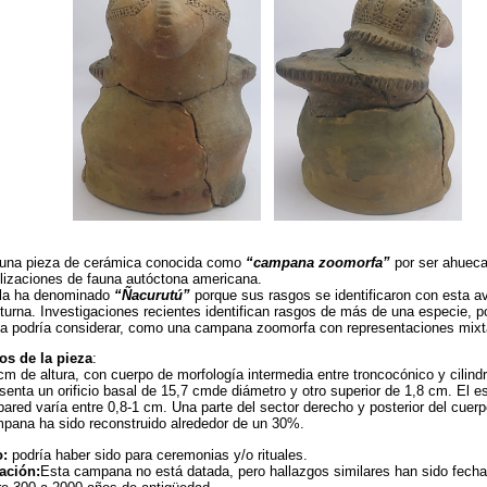
una pieza de cerámica conocida como
“campana zoomorfa”
por ser ahuec
ilizaciones de fauna autóctona americana.
la ha denominado
“Ñacurutú”
porque sus rasgos se identificaron con esta a
turna. Investigaciones recientes identifican rasgos de más de una especie, po
la podría considerar, como una campana zoomorfa con representaciones mixt
os de la pieza
:
cm de altura, con cuerpo de morfología intermedia entre troncocónico y cilindr
senta un orificio basal de 15,7 cmde diámetro y otro superior de 1,8 cm. El e
pared varía entre 0,8-1 cm. Una parte del sector derecho y posterior del cuerp
pana ha sido reconstruido alrededor de un 30%.
:
podría haber sido para ceremonias y/o rituales.
ación:
Esta campana no está datada, pero hallazgos similares han sido fech