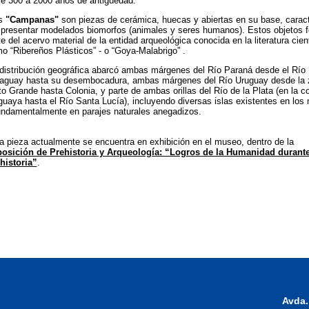
re 300 a 2000 años de antigüedad.
s
"Campanas"
son piezas de cerámica, huecas y abiertas en su base, carac
 presentar modelados biomorfos (animales y seres humanos). Estos objetos 
te del acervo material de la entidad arqueológica conocida en la literatura cient
o “Ribereños Plásticos” - o “Goya-Malabrigo” .
distribución geográfica abarcó ambas márgenes del Río Paraná desde el Río
aguay hasta su desembocadura, ambas márgenes del Río Uruguay desde la 
to Grande hasta Colonia, y parte de ambas orillas del Río de la Plata (en la c
guaya hasta el Río Santa Lucía), incluyendo diversas islas existentes en los
undamentalmente en parajes naturales anegadizos.
a pieza actualmente se encuentra en exhibición en el museo, dentro de la
osición de Prehistoria y Arqueología: “Logros de la Humanidad durante
historia”
.
Avda.