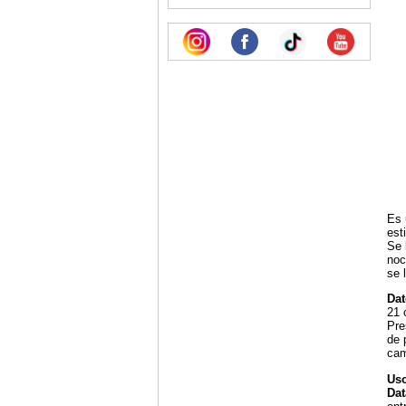
Es 
est
Se 
noc
se 
Dat
21 
Pre
de 
cam
Uso
Dat