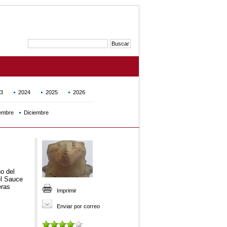
3
2024
2025
2026
embre
Diciembre
o del
el Sauce
eras
Imprimir
Enviar por correo