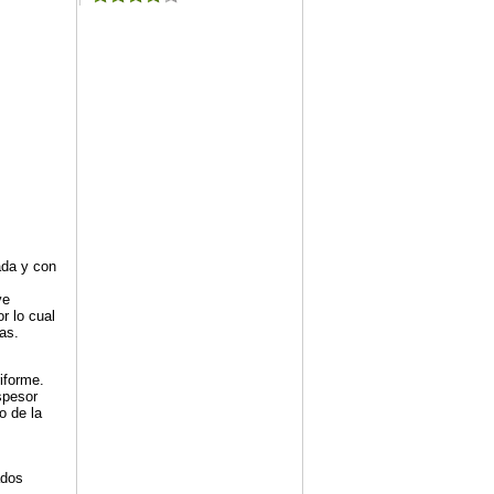
ada y con
ve
r lo cual
as.
iforme.
spesor
o de la
ados