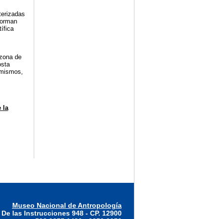
terizadas
forman
ífica
zona de
osta
 mismos,
 la
Museo Nacional de Antropología
 De las Instrucciones 948 - CP. 12900