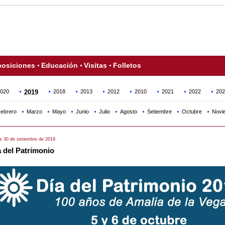
osiciones
Educación
Visitas
Folletos
020
2019
2018
2013
2012
2010
2021
2022
202
ebrero
Marzo
Mayo
Junio
Julio
Agosto
Setiembre
Octubre
Novi
s 30 de setiembre de 2019
 del Patrimonio