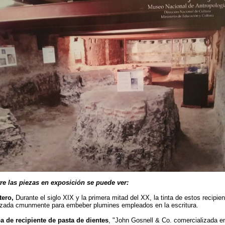
re las piezas en exposición se puede ver:
tero,
Durante el siglo XIX y la primera mitad del XX, la tinta de estos recipie
lizada cmunmente para embeber plumines empleados en la escritura.
a de recipiente de pasta de dientes
, "John Gosnell & Co. comercializada en