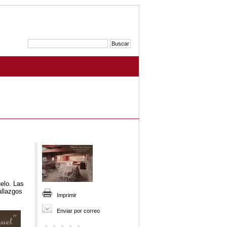
elo. Las
allazgos
Imprimir
Enviar por correo