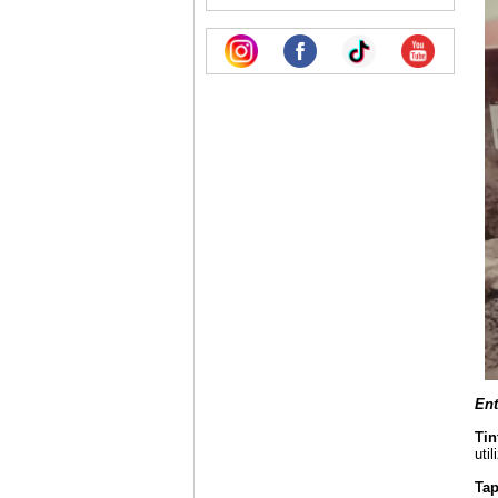
Ent
Tin
uti
Tap