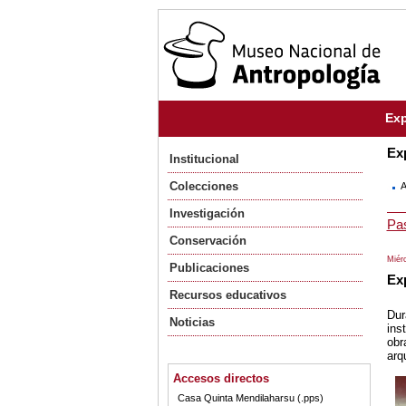
Exp
Ex
Institucional
Colecciones
A
Investigación
Pa
Conservación
Miérc
Publicaciones
Exp
Recursos educativos
Dur
Noticias
ins
obr
arq
Accesos directos
Casa Quinta Mendilaharsu (.pps)