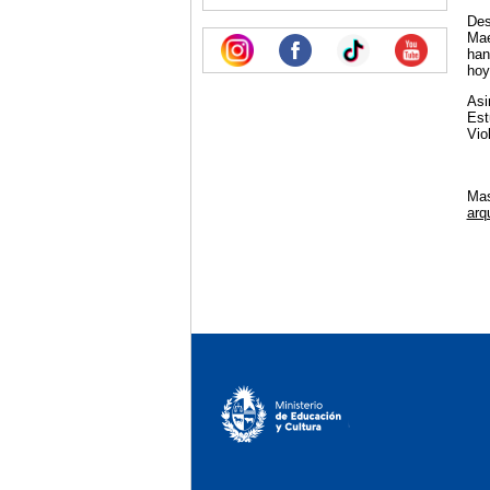
Des
Mae
han
hoy
Asi
Est
Vio
Mas
arq