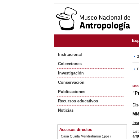
Exp
Institucional
2
Colecciones
F
Investigación
Conservación
Marte
Publicaciones
"P
Recursos educativos
Dis
Noticias
Mié
Ins
Accesos directos
Est
arq
Casa Quinta Mendilaharsu (.pps)