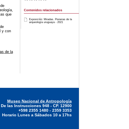
 de
eología,
Contenidos relacionados
cas que
Exposición: Miradas. Pioneras de la
arqueología uruguaya - 2021
 de
l y con
as de la
Museo Nacional de Antropología
 De las Instrucciones 948 - CP. 12900
+598 2355 1480 - 2359 3353
Horario Lunes a Sábados 10 a 17hs