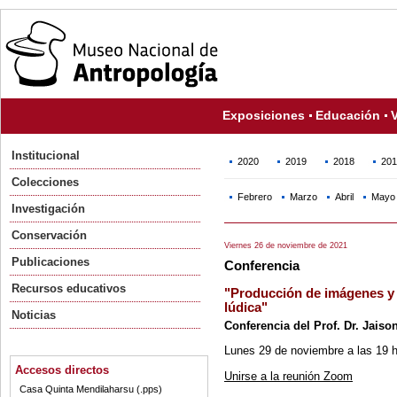
Exposiciones
Educación
V
Institucional
2020
2019
2018
201
Colecciones
Febrero
Marzo
Abril
Mayo
Investigación
Conservación
Viernes 26 de noviembre de 2021
Publicaciones
Conferencia
Recursos educativos
"Producción de imágenes y 
lúdica"
Noticias
Conferencia del Prof. Dr. Jaiso
Lunes 29 de noviembre a las 19 h
Accesos directos
Unirse a la reunión Zoom
Casa Quinta Mendilaharsu (.pps)