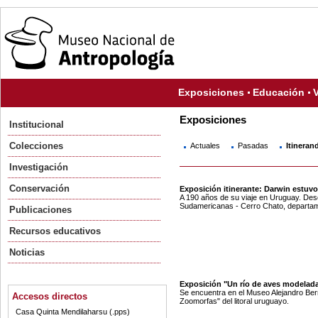
Exposiciones
Educación
V
Exposiciones
Institucional
Colecciones
Actuales
Pasadas
Itineran
Investigación
Conservación
Exposición itinerante: Darwin estuvo
A 190 años de su viaje en Uruguay. Des
Sudamericanas - Cerro Chato, departa
Publicaciones
Recursos educativos
Noticias
Exposición "Un río de aves modelad
Se encuentra en el Museo Alejandro Be
Accesos directos
Zoomorfas" del litoral uruguayo.
Casa Quinta Mendilaharsu (.pps)