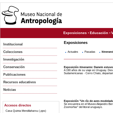
Exposiciones
Educación
V
Exposiciones
Institucional
Colecciones
Actuales
Pasadas
Itineran
Investigación
Conservación
Exposición itinerante: Darwin estuvo
A 190 años de su viaje en Uruguay. Des
Sudamericanas - Cerro Chato, departa
Publicaciones
Recursos educativos
Noticias
Exposición "Un río de aves modelad
Se encuentra en el Museo Alejandro Be
Accesos directos
Zoomorfas" del litoral uruguayo.
Casa Quinta Mendilaharsu (.pps)