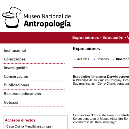
Exposiciones
Educación
V
Exposiciones
Institucional
Colecciones
Actuales
Pasadas
Itineran
Investigación
Conservación
Exposición itinerante: Darwin estuvo
A 190 años de su viaje en Uruguay. Des
Sudamericanas - Cerro Chato, departa
Publicaciones
Recursos educativos
Noticias
Exposición "Un río de aves modelad
Se encuentra en el Museo Alejandro Be
Accesos directos
Zoomorfas" del litoral uruguayo.
Casa Quinta Mendilaharsu (.pps)