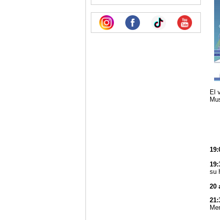
El 
Mus
19:
19:
su 
20 
21:
Men