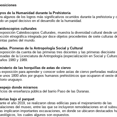
osiciones
ros de la Humanidad durante la Prehistoria
ra algunos de los logros más significativos ocurridos durante la prehistoria y
ido un papel decisivo en el desarrollo de la humanidad.
eidoscopios culturales
exposición Caleidoscopios Culturales, muestra la diversidad cultural desde u
ección etnográfica integrada por doce objetos procedentes de siete culturas d
tintas partes del mundo.
adas. Pioneras de la Antropología Social y Cultural
exposición da cuenta de las primeras tres docentes y las primeras diecisiete
esadas de la Licenciatura de Antropología (especialización en Social y Cultura
 años 1980 y 1989.
misterio de las horquillas de astas de ciervo
 exposición para aprender y conocer sobre astas de ciervo perforadas realiz
e unos 1800 años por grupos humanos prehistóricos que ocuparon el oeste de
ritorio uruguayo.
espejo donde mirarnos
ficios de enseñanza pública del barrio Paso de las Duranas.
torias bajo el parquet
ante el año 2019, se realizaron obras edilicias para el mejoramiento de las
talaciones del museo, entre las que se incluyeron remodelaciones en el subsu
as implicaron importantes excavaciones, en donde se ubicaron destacados h
ueológicos, los cuales algunos son expuestos.