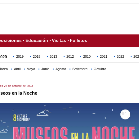
osiciones
Educación
Visitas
Folletos
2020
2019
2018
2013
2012
2010
2021
2022
202
arzo
Abril
Mayo
Junio
Agosto
Setiembre
Octubre
nes 27 de octubre de 2023
seos en la Noche