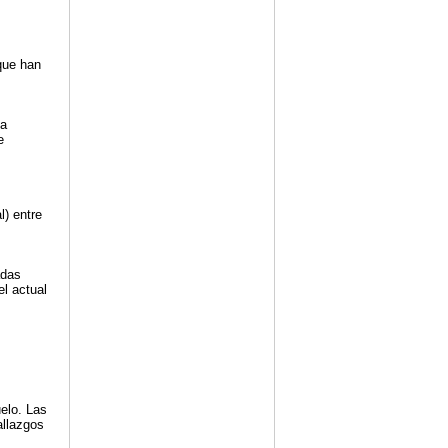
 que han
na
e
l) entre
adas
l actual
elo. Las
allazgos