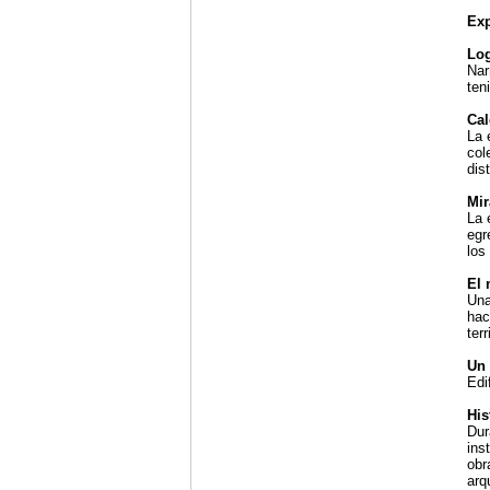
Exp
Log
Nar
ten
Cal
La 
col
dis
Mir
La 
egr
los
El 
Una
hac
ter
Un 
Edi
His
Dur
ins
obr
arq