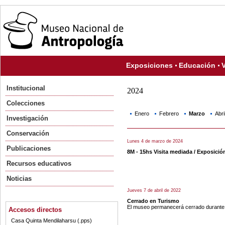
Exposiciones
Educación
V
Institucional
2024
Colecciones
Enero
Febrero
Marzo
Abri
Investigación
Conservación
Lunes 4 de marzo de 2024
Publicaciones
8M - 15hs Visita mediada / Exposició
Recursos educativos
Noticias
Jueves 7 de abril de 2022
Cerrado en Turismo
El museo permanecerá cerrado durante
Accesos directos
Casa Quinta Mendilaharsu (.pps)