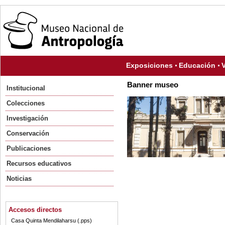
Exposiciones
Educación
V
Banner museo
Institucional
Colecciones
Investigación
Conservación
Publicaciones
Recursos educativos
Noticias
Accesos directos
Casa Quinta Mendilaharsu (.pps)