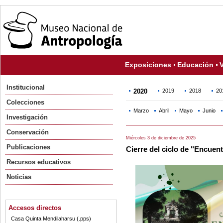
Exposiciones
Educación
V
Institucional
2020
2019
2018
20
Colecciones
Marzo
Abril
Mayo
Junio
Investigación
Conservación
Miércoles 3 de diciembre de 2025
Publicaciones
Cierre del ciclo de "Encuent
Recursos educativos
Noticias
Accesos directos
Casa Quinta Mendilaharsu (.pps)