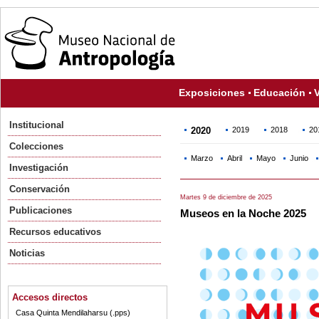
Exposiciones
Educación
V
Institucional
2020
2019
2018
20
Colecciones
Marzo
Abril
Mayo
Junio
Investigación
Conservación
Martes 9 de diciembre de 2025
Publicaciones
Museos en la Noche 2025
Recursos educativos
Noticias
Accesos directos
Casa Quinta Mendilaharsu (.pps)