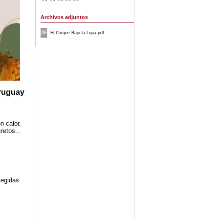
Archivos adjuntos
El Parque Bajo la Lupa.pdf
Uruguay
n calor,
retos...
tegidas