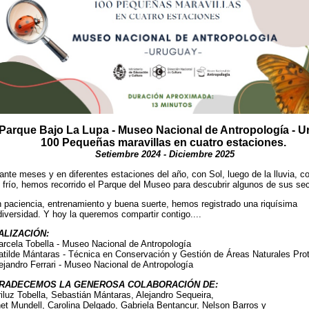
 Parque Bajo La Lupa - Museo Nacional de Antropología - 
100 Pequeñas maravillas en cuatro estaciones.
Setiembre 2024 - Diciembre 2025
ante meses y en diferentes estaciones del año, con Sol, luego de la lluvia, co
 frío, hemos recorrido el Parque del Museo para descubrir algunos de sus sec
 paciencia, entrenamiento y buena suerte, hemos registrado una riquísima
diversidad. Y hoy la queremos compartir contigo....
ALIZACIÓN:
arcela Tobella - Museo Nacional de Antropología
atilde Mántaras - Técnica en Conservación y Gestión de Áreas Naturales Pro
lejandro Ferrari - Museo Nacional de Antropología
RADECEMOS LA GENEROSA COLABORACIÓN DE:
iluz Tobella, Sebastián Mántaras, Alejandro Sequeira,
et Mundell, Carolina Delgado, Gabriela Bentancur, Nelson Barros y