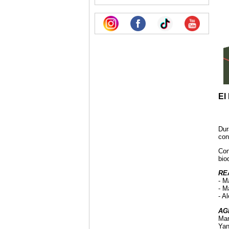
El
Dur
con
Con
bio
RE
- M
- M
- A
AG
Mar
Yan