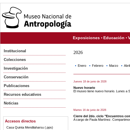
Exposiciones
Educación
V
Institucional
2026
Colecciones
Enero
Febrero
Marzo
Abril
Investigación
Conservación
Jueves 18 de junio de 2026
Publicaciones
Nuevo horario
El museo tiene nuevo horario. Lunes a 
Recursos educativos
Noticias
Martes 16 de junio de 2026
Cierre del 2do. ciclo "Encuentros con 
A cargo de Paula Martínez. Compartimos
Accesos directos
Casa Quinta Mendilaharsu (.pps)