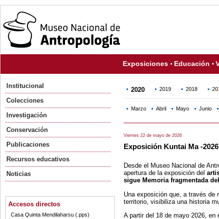
Exposiciones
Educación
V
Institucional
2020
2019
2018
20
Colecciones
Marzo
Abril
Mayo
Junio
Investigación
Conservación
Viernes 22 de mayo de 2026
Publicaciones
Exposición Kuntai Ma -2026
Recursos educativos
Desde el Museo Nacional de Antr
apertura de la exposición del
arti
Noticias
sigue Memoria fragmentada del
Una exposición que, a través de 
territorio, visibiliza una historia
Accesos directos
A partir del 18 de mayo 2026, en
Casa Quinta Mendilaharsu (.pps)