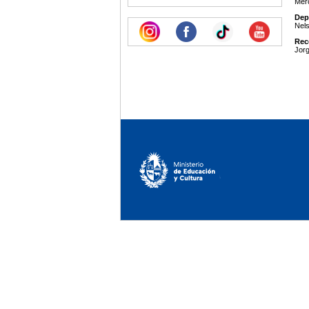
Mer
Dep
Nel
Rec
Jorg