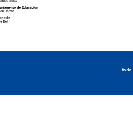
cedes Sosa
artamento de Educación
son Barros
epción
e Bell
Avda.