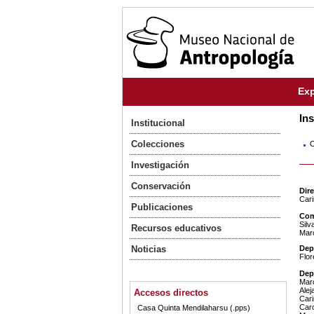
Exp
Ins
Institucional
Colecciones
C
Investigación
Conservación
Dir
Cari
Publicaciones
Com
Silv
Recursos educativos
Marc
Noticias
Dep
Flor
Dep
Marc
Alej
Accesos directos
Cari
Caro
Casa Quinta Mendilaharsu (.pps)