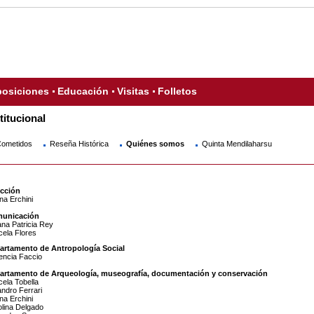
osiciones
Educación
Visitas
Folletos
titucional
ometidos
Reseña Histórica
Quiénes somos
Quinta Mendilaharsu
ección
na Erchini
unicación
ana Patricia Rey
ela Flores
artamento de Antropología Social
encia Faccio
artamento de Arqueología, museografía, documentación y conservación
ela Tobella
andro Ferrari
na Erchini
lina Delgado