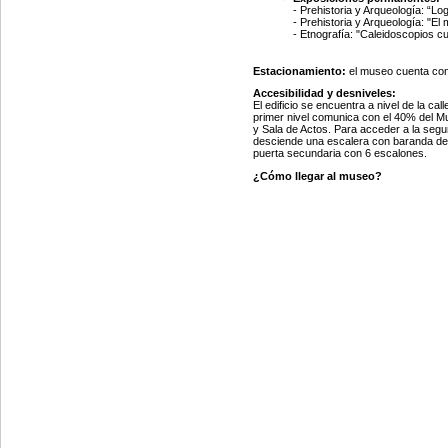
- Prehistoria y Arqueología: “Lo
- Prehistoria y Arqueología: "El 
- Etnografía:
"Caleidoscopios cu
Estacionamiento:
el museo cuenta con 
Accesibilidad y desniveles:
El edificio se encuentra a nivel de la ca
primer nivel comunica con el 40% del M
y Sala de Actos. Para acceder a la segun
desciende una escalera con baranda de 
puerta secundaria con 6 escalones.
¿Cómo llegar al museo?