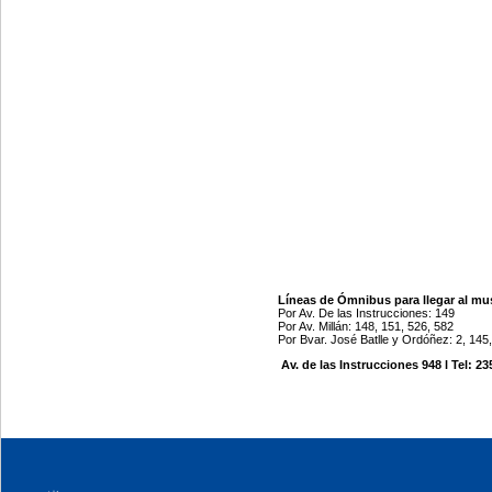
Líneas de Ómnibus para llegar al m
Por Av. De las Instrucciones: 149
Por Av. Millán: 148, 151, 526, 582
Por Bvar. José Batlle y Ordóñez: 2, 145,
Av. de las Instrucciones 948 l Tel: 2