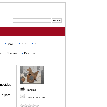
3
2024
2025
2026
re
Noviembre
Diciembre
omodidad
Imprimir
s o para
Enviar por correo