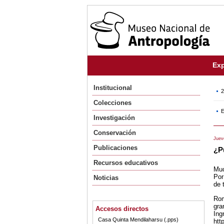
Exp
Institucional
2
Colecciones
E
Investigación
Conservación
Juev
Publicaciones
¿P
Recursos educativos
Muc
Por
Noticias
de 
Rom
gra
Accesos directos
Ingr
Casa Quinta Mendilaharsu (.pps)
htt