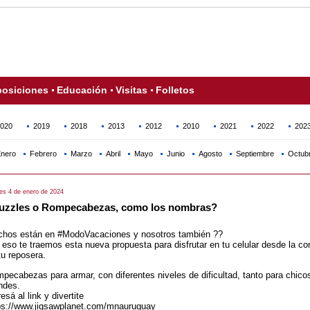
osiciones
Educación
Visitas
Folletos
020
2019
2018
2013
2012
2010
2021
2022
202
nero
Febrero
Marzo
Abril
Mayo
Junio
Agosto
Septiembre
Octub
es 4 de enero de 2024
uzzles o Rompecabezas, como los nombras?
hos están en #ModoVacaciones y nosotros también ??
 eso te traemos esta nueva propuesta para disfrutar en tu celular desde la c
tu reposera.
pecabezas para armar, con diferentes niveles de dificultad, tanto para chico
ndes.
esá al link y divertite
ps://www.jigsawplanet.com/mnauruguay