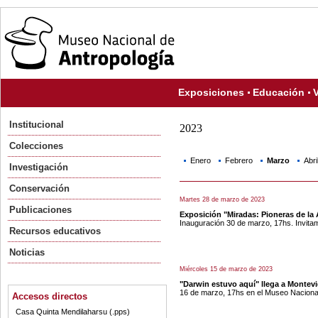
Exposiciones
Educación
V
Institucional
2023
Colecciones
Enero
Febrero
Marzo
Abri
Investigación
Conservación
Martes 28 de marzo de 2023
Publicaciones
Exposición "Miradas: Pioneras de la 
Inauguración 30 de marzo, 17hs. Invitam
Recursos educativos
Noticias
Miércoles 15 de marzo de 2023
"Darwin estuvo aquí" llega a Montev
16 de marzo, 17hs en el Museo Nacional d
Accesos directos
Casa Quinta Mendilaharsu (.pps)