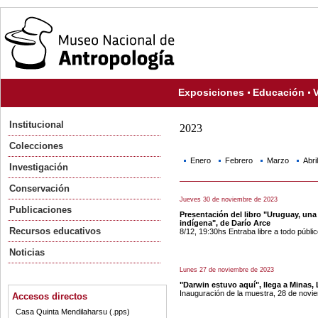
Exposiciones
Educación
V
Institucional
2023
Colecciones
Enero
Febrero
Marzo
Abril
Investigación
Conservación
Jueves 30 de noviembre de 2023
Publicaciones
Presentación del libro "Uruguay, una
indígena", de Darío Arce
Recursos educativos
8/12, 19:30hs Entraba libre a todo públi
Noticias
Lunes 27 de noviembre de 2023
"Darwin estuvo aquí", llega a Minas, 
Inauguración de la muestra, 28 de novie
Accesos directos
Casa Quinta Mendilaharsu (.pps)