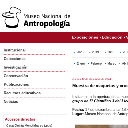
Exposiciones
Educación
V
Institucional
2020
2019
2018
201
Colecciones
Enero
Febrero
Marzo
Abril
Investigación
Conservación
Jueves 12 de diciembre de 2024
Publicaciones
Muestra de maquetas y croq
Recursos educativos
Invitamos a la apertura de la mue
grupo de 5° Científico 3 del Lic
Noticias
Fecha:
17 de diciembre a las 18:
Lugar:
Museo Nacional de Antropo
Accesos directos
Casa Quinta Mendilaharsu (.pps)