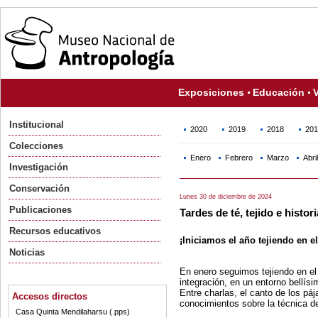
Exposiciones
Educación
V
Institucional
2020
2019
2018
201
Colecciones
Enero
Febrero
Marzo
Abril
Investigación
Conservación
Lunes 30 de diciembre de 2024
Publicaciones
Tardes de té, tejido e histor
Recursos educativos
¡Iniciamos el año tejiendo en e
Noticias
En enero seguimos tejiendo en el
integración, en un entorno bellís
Entre charlas, el canto de los pá
Accesos directos
conocimientos sobre la técnica d
Casa Quinta Mendilaharsu (.pps)