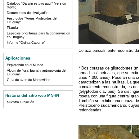
Catálogo "Darwin estuvo aquí" (versión
digital)
Documentos de divulgación
Fascículos "Áreas Protegidas del
Uruguay"
Filatelia
Especies prioritarias para la conservación
en Uruguay
Informe "Quinta Capurro"
Coraza parcialmente reconstruída
Aplicaciones
Explorando en el Museo
* Dos corazas de gliptodontes (m
Álbum de flora, fauna y antropología del
armadillos" actuales, que se ext
Uruguay
unos 4.000 años). Poseían una co
Guía de aves de Montevideo
caracterizan a las mulitas. La que
parcialmente reconstruída, es d
(Glyptodon clavipes). Se distingu
Historia del sitio web MNHN
roseta con una figura central gra
También se exhibe una coraza de 
Nuestra evolución
Pleistoceno sudamericano, cuyas
redondeadas.