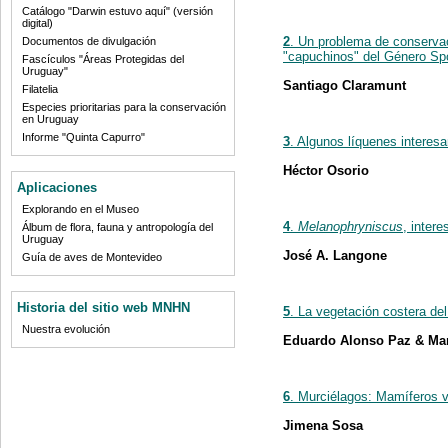
Catálogo "Darwin estuvo aquí" (versión
digital)
2
. Un problema de conservaci
Documentos de divulgación
"capuchinos" del Género Sp
Fascículos "Áreas Protegidas del
Uruguay"
Santiago Claramunt
Filatelia
Especies prioritarias para la conservación
en Uruguay
Informe "Quinta Capurro"
3
. Algunos líquenes interes
Héctor Osorio
Aplicaciones
Explorando en el Museo
4
.
Melanophryniscus
, inter
Álbum de flora, fauna y antropología del
Uruguay
José A. Langone
Guía de aves de Montevideo
Historia del sitio web MNHN
5
. La vegetación costera de
Nuestra evolución
Eduardo Alonso Paz & Mar
6
. Murciélagos: Mamíferos 
Jimena Sosa