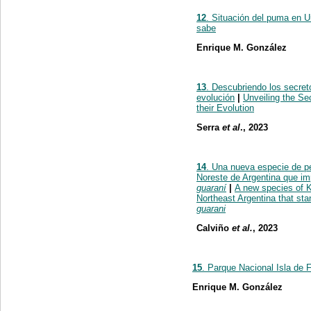
12
. Situación del puma en U
sabe
Enrique M. González
13
. Descubriendo los secret
evolución
|
Unveiling the Se
their Evolution
Serra
et al
., 2023
14
. Una nueva especie de pe
Noreste de Argentina que im
guaraní
|
A new species of K
Northeast Argentina that sta
guarani
Calviño
et al.
,
2023
15
. Parque Nacional Isla de F
Enrique M. González