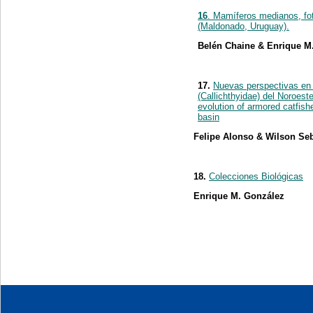
16
. Mamíferos medianos, fo
(Maldonado, Uruguay).
Belén Chaine & Enrique M
17.
Nuevas perspectivas en 
(Callichthyidae) del Noroest
evolution of armored catfish
basin
Felipe Alonso & Wilson Seb
18.
Colecciones Biológicas
Enrique M. González