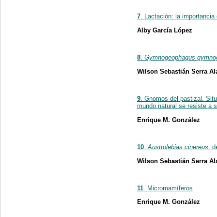
7
. Lactación: la importancia
Alby García López
8
.
Gymnogeophagus gymno
Wilson Sebastián Serra Al
9
. Gnomos del pastizal. Si
mundo natural se resiste a 
Enrique M. González
10
.
Austrolebias cinereus
: 
Wilson Sebastián Serra Al
11
. Micromamíferos
Enrique M. González