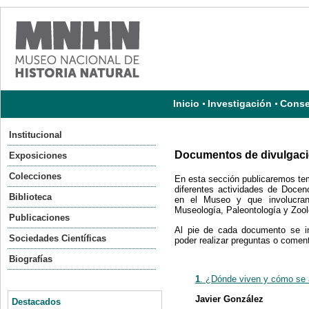
Inicio
Investigación
Conse
Institucional
Documentos de divulgac
Exposiciones
Colecciones
En esta sección publicaremos tema
diferentes actividades de Docen
Biblioteca
en el Museo y que involucran 
Museología, Paleontología y Zool
Publicaciones
Al pie de cada documento se inc
Sociedades Científicas
poder realizar preguntas o coment
Biografías
1
. ¿Dónde viven y cómo se 
Javier González
Destacados