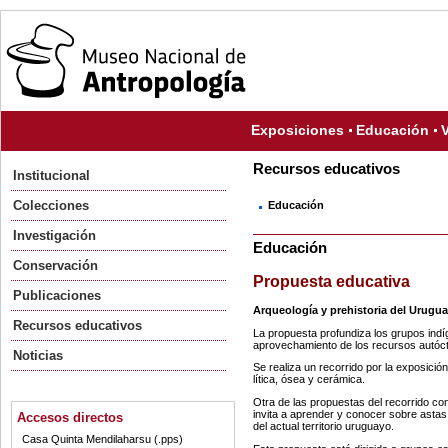
Exposiciones
Educación
V
Recursos educativos
Institucional
Colecciones
Educación
Investigación
Educación
Conservación
Propuesta educativa
Publicaciones
Arqueología y prehistoria del Urugu
Recursos educativos
La propuesta profundiza los grupos indíg
aprovechamiento de los recursos autóc
Noticias
Se realiza un recorrido por la exposición
lítica, ósea y cerámica.
Otra de las propuestas del recorrido con
invita a aprender y conocer sobre asta
Accesos directos
del actual territorio uruguayo.
Casa Quinta Mendilaharsu (.pps)