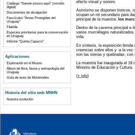
efecto visual y sonoro.
Catálogo "Darwin estuvo aquí" (versión
digital)
Asimismo se disponen troncos, r
Documentos de divulgación
ocupan un rol secundario para dar 
Fascículos "Áreas Protegidas del
principal de la muestra:
los murc
Uruguay"
Filatelia
Dentro de la caverna principal e
varios murciélagos naturalizados
Especies prioritarias para la conservación
en Uruguay
vida.
Informe "Quinta Capurro"
En síntesis, la exposición brinda
creencias sobre ellos y -a la vez
son las sierras y quebradas, con
Aplicaciones
La muestra fue inaugurada el 19 
Explorando en el Museo
Ministro de Educación y Cultura.
Álbum de flora, fauna y antropología del
Uruguay
(
+ info
)
Guía de aves de Montevideo
Historia del sitio web MNHN
Nuestra evolución