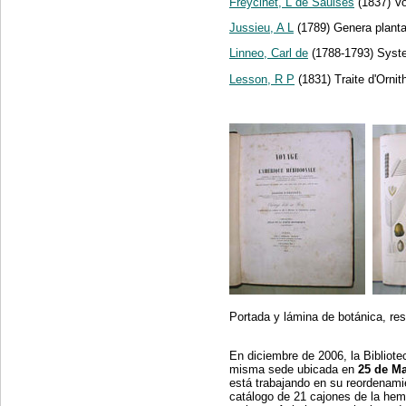
Freycinet, L de Saulses
(1837) Vo
Jussieu, A L
(1789) Genera planta
Linneo, Carl de
(1788-1793) Syste
Lesson, R P
(1831) Traite d'Ornit
Portada y lámina de botánica, re
En diciembre de 2006, la Bibliotec
misma sede ubicada en
25 de M
está trabajando en su reordenamie
catálogo de 21 cajones de la hem