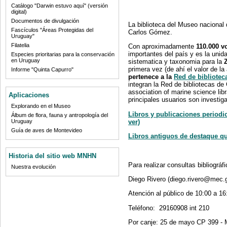
Catálogo "Darwin estuvo aquí" (versión
digital)
Documentos de divulgación
La biblioteca del Museo nacional 
Fascículos "Áreas Protegidas del
Carlos Gómez.
Uruguay"
Filatelia
Con aproximadamente
110.000 
importantes del país y es la unid
Especies prioritarias para la conservación
en Uruguay
sistematica y taxonomia para la
primera vez (de ahí el valor de l
Informe "Quinta Capurro"
pertenece a la
Red de bibliotec
integran la Red de bibliotecas de
association of marine science libr
Aplicaciones
principales usuarios son investig
Explorando en el Museo
Libros y publicaciones periodic
Álbum de flora, fauna y antropología del
ver)
Uruguay
Guía de aves de Montevideo
Libros antiguos de destaque que
Historia del sitio web MNHN
Para realizar consultas bibliográf
Nuestra evolución
Diego Rivero (diego.rivero@mec.
Atención al público de 10:00 a 16
Teléfono: 29160908 int 210
Por canje: 25 de mayo CP 399 - 