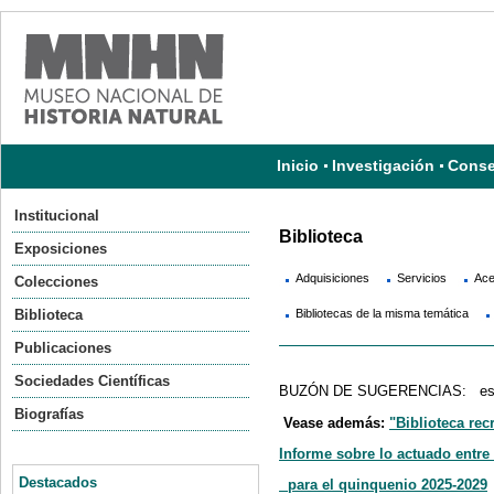
Inicio
Investigación
Conse
Institucional
Biblioteca
Exposiciones
Adquisiciones
Servicios
Ace
Colecciones
Biblioteca
Bibliotecas de la misma temática
Publicaciones
Sociedades Científicas
BUZÓN DE SUGERENCIAS: escrib
Biografías
Vease además:
"Biblioteca rec
Informe sobre lo actuado entre
Destacados
para el quinquenio 2025-2029