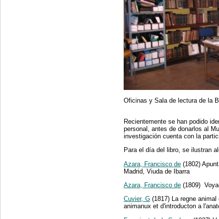
Oficinas y Sala de lectura de la B
Recientemente se han podido iden
personal, antes de donarlos al M
investigación cuenta con la parti
Para el día del libro, se ilustran
Azara, Francisco de
(1802) Apunta
Madrid, Viuda de Ibarra
Azara, Francisco de
(1809) Voyag
Cuvier, G
(1817) La regne animal di
animanux et d'introducton a l'an