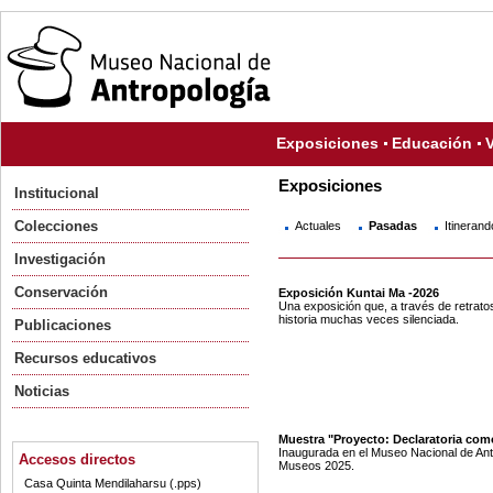
Exposiciones
Educación
V
Exposiciones
Institucional
Colecciones
Actuales
Pasadas
Itinerand
Investigación
Conservación
Exposición Kuntai Ma -2026
Una exposición que, a través de retratos
historia muchas veces silenciada.
Publicaciones
Recursos educativos
Noticias
Muestra "Proyecto: Declaratoria como
Inaugurada en el Museo Nacional de Antr
Accesos directos
Museos 2025.
Casa Quinta Mendilaharsu (.pps)