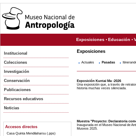
Exposiciones
Educación
V
Exposiciones
Institucional
Colecciones
Actuales
Pasadas
Itinerand
Investigación
Conservación
Exposición Kuntai Ma -2026
Una exposición que, a través de retratos
historia muchas veces silenciada.
Publicaciones
Recursos educativos
Noticias
Muestra "Proyecto: Declaratoria como
Inaugurada en el Museo Nacional de Antr
Accesos directos
Museos 2025.
Casa Quinta Mendilaharsu (.pps)