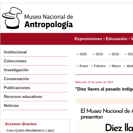
Exposiciones
Educación
V
Institucional
2020
2019
2018
201
Colecciones
Enero
Febrero
Marzo
Abril
Investigación
Conservación
Miércoles 25 de enero de 2023
Publicaciones
"Diez llaves al pasado indí
Recursos educativos
Noticias
Accesos directos
Casa Quinta Mendilaharsu (.pps)