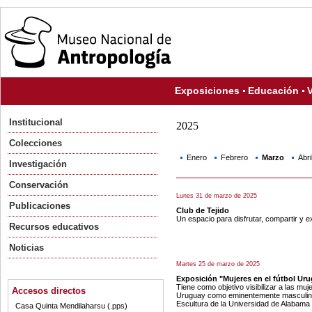
Exposiciones
Educación
V
Institucional
2025
Colecciones
Enero
Febrero
Marzo
Abri
Investigación
Conservación
Lunes 31 de marzo de 2025
Publicaciones
Club de Tejido
Un espacio para disfrutar, compartir y 
Recursos educativos
Noticias
Martes 25 de marzo de 2025
Exposición "Mujeres en el fútbol Uru
Tiene como objetivo visibilizar a las mu
Accesos directos
Uruguay como eminentemente masculino. 
Escultura de la Universidad de Alabama
Casa Quinta Mendilaharsu (.pps)