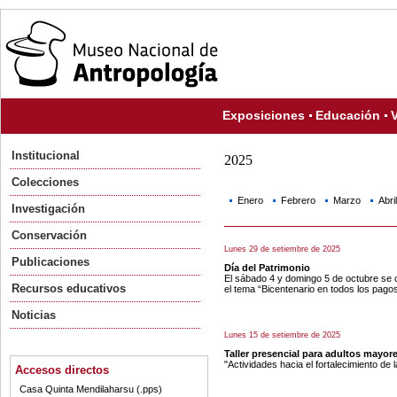
Exposiciones
Educación
V
Institucional
2025
Colecciones
Enero
Febrero
Marzo
Abril
Investigación
Conservación
Lunes 29 de setiembre de 2025
Publicaciones
Día del Patrimonio
El sábado 4 y domingo 5 de octubre se c
Recursos educativos
el tema “Bicentenario en todos los pagos
Noticias
Lunes 15 de setiembre de 2025
Taller presencial para adultos mayor
"Actividades hacia el fortalecimiento de 
Accesos directos
Casa Quinta Mendilaharsu (.pps)