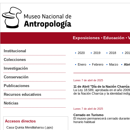
Exposiciones
Educación
V
Institucional
2020
2019
2018
201
Colecciones
Enero
Febrero
Marzo
Abri
Investigación
Conservación
Lunes 7 de abril de 2025
Publicaciones
11 de Abril "Día de la Nación Charrúa
La Ley 18.589, aprobada en el año 2009
de la Nación Charrúa y la identidad indí
Recursos educativos
Noticias
Lunes 7 de abril de 2025
Cerrado en Turismo
El museo permanecerá cerrado durante l
Accesos directos
horario habitual
Casa Quinta Mendilaharsu (.pps)