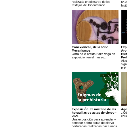
realizada en el marco de los
ha c
festejos del Bicentenario....
hist
Conexiones I, de la serie
Exp
Mecanismos
Arq
Obra de la artista Edith Vega en
Hum
exposición en el museo...
Preh
Algu
sign
prehi
Exposición: El misterio de las
Age
horquillas de astas de ciervo -
¿Cóm
2021
educ
Una exposición para aprender y
conocer sobre astas de ciervo
perforadas realizadas hace unos