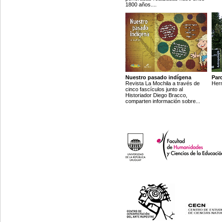
1800 años....
Nuestro pasado indígena
Par
Revista La Mochila a través de
Herm
cinco fascículos junto al
Historiador Diego Bracco,
comparten información sobre...