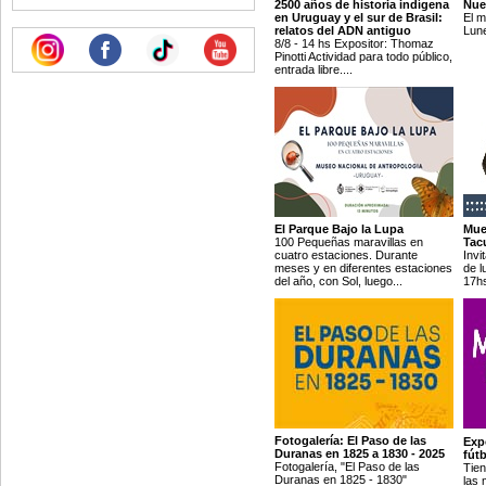
2500 años de historia indígena
Nue
en Uruguay y el sur de Brasil:
El m
relatos del ADN antiguo
Lune
8/8 - 14 hs Expositor: Thomaz
Pinotti Actividad para todo público,
entrada libre....
El Parque Bajo la Lupa
Mues
100 Pequeñas maravillas en
Tacu
cuatro estaciones. Durante
Invi
meses y en diferentes estaciones
de l
del año, con Sol, luego...
17hs
Fotogalería: El Paso de las
Exp
Duranas en 1825 a 1830 - 2025
fút
Fotogalería, "El Paso de las
Tien
Duranas en 1825 - 1830"
las 