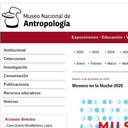
Exposiciones
Educación
V
Institucional
2020
2019
2018
201
Colecciones
Enero
Febrero
Marzo
Abril
Investigación
Conservación
Martes 9 de diciembre de 2025
Publicaciones
Museos en la Noche 2025
Recursos educativos
Noticias
Accesos directos
Casa Quinta Mendilaharsu (.pps)