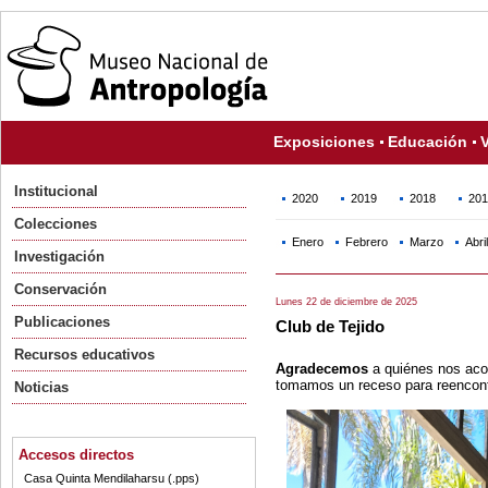
Exposiciones
Educación
V
Institucional
2020
2019
2018
201
Colecciones
Enero
Febrero
Marzo
Abril
Investigación
Conservación
Lunes 22 de diciembre de 2025
Publicaciones
Club de Tejido
Recursos educativos
Agradecemos
a quiénes nos aco
tomamos un receso para reencon
Noticias
Accesos directos
Casa Quinta Mendilaharsu (.pps)