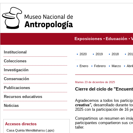
Exposiciones
Educación
V
Institucional
2020
2019
2018
201
Colecciones
Enero
Febrero
Marzo
Abril
Investigación
Conservación
Martes 23 de diciembre de 2025
Publicaciones
Cierre del ciclo de "Encuent
Recursos educativos
Agradecemos a todos los partici
creativa",
desarrollado durante t
Noticias
2025 con la participación de 16 
Compartimos un resumen en imágen
participantes compartieron sus cr
Accesos directos
taller.
Casa Quinta Mendilaharsu (.pps)