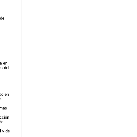
 de
a en
és del
do en
e
 más
ección
de
l y de