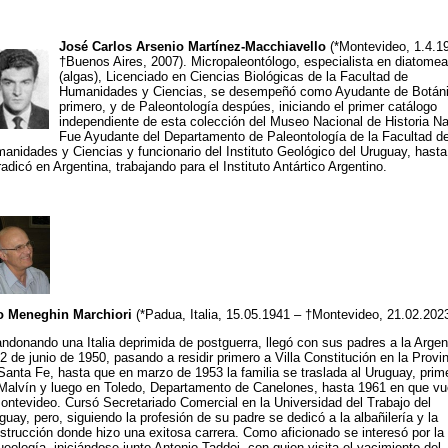
José Carlos Arsenio Martínez-Macchiavello
(*Montevideo, 1.4.19
†Buenos Aires, 2007). Micropaleontólogo, especialista en diatome
(algas), Licenciado en Ciencias Biológicas de la Facultad de
Humanidades y Ciencias, se desempeñó como Ayudante de Botáni
primero, y de Paleontología despúes, iniciando el primer catálogo
independiente de esta colección del Museo Nacional de Historia Nat
Fue Ayudante del Departamento de Paleontología de la Facultad d
anidades y Ciencias y funcionario del Instituto Geológico del Uruguay, hasta
radicó en Argentina, trabajando para el Instituto Antártico Argentino.
 Meneghin Marchiori
(*Padua, Italia, 15.05.1941 – †Montevideo, 21.02.202
ndonando una Italia deprimida de postguerra, llegó con sus padres a la Argen
22 de junio de 1950, pasando a residir primero a Villa Constitución en la Provi
Santa Fe, hasta que en marzo de 1953 la familia se traslada al Uruguay, prim
Malvín y luego en Toledo, Departamento de Canelones, hasta 1961 en que vu
ontevideo. Cursó Secretariado Comercial en la Universidad del Trabajo del
guay, pero, siguiendo la profesión de su padre se dedicó a la albañilería y la
strucción donde hizo una exitosa carrera. Como aficionado se interesó por la
ueología, iniciándose junto Antonio Taddei, con quien visita el yacimiento del