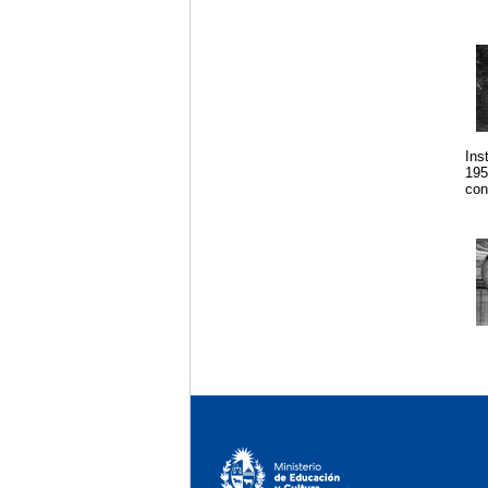
Ins
195
con