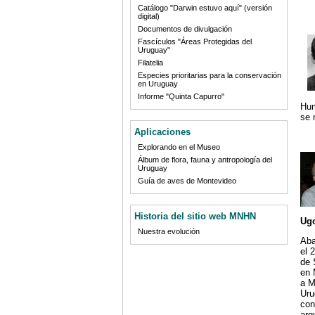
Catálogo "Darwin estuvo aquí" (versión
digital)
Documentos de divulgación
Fascículos "Áreas Protegidas del
Uruguay"
Filatelia
Especies prioritarias para la conservación
en Uruguay
Informe "Quinta Capurro"
Hum
se 
Aplicaciones
Explorando en el Museo
Álbum de flora, fauna y antropología del
Uruguay
Guía de aves de Montevideo
Historia del sitio web MNHN
Ugo
Nuestra evolución
Aba
el 
de 
en 
a M
Uru
con
arq