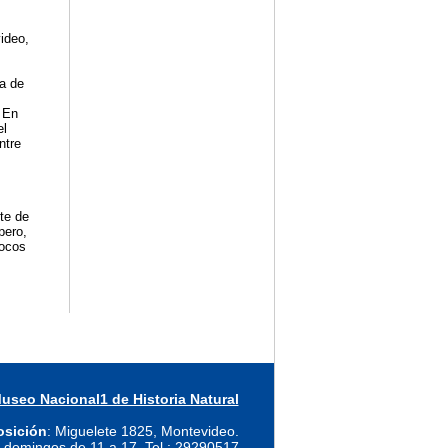
ideo,
a de
 En
el
ntre
te de
pero,
pocos
useo Nacional1 de Historia Natural
osición
: Miguelete 1825, Montevideo.
 domingos de 11 a 17. Tel.: 29290517