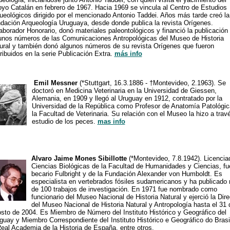
oyo Catalán en febrero de 1967. Hacia 1969 se vincula al Centro de Estudios
ueológicos dirigido por el mencionado Antonio Taddei. Años más tarde creó la
dación Arqueología Uruguaya, desde donde publica la revista Orígenes.
aborador Honorario, donó materiales paleontológicos y financió la publicación
unos números de las Comunicaciones Antropológicas del Museo de Historia
ural y también donó algunos números de su revista Orígenes que fueron
tribuidos en la serie Publicación Extra.
más info
Emil Messner
(*Stuttgart, 16.3.1886 - †Montevideo, 2.1963). Se
doctoró en Medicina Veterinaria en la Universidad de Giessen,
Alemania, en 1909 y llegó al Uruguay en 1912, contratado por la
Universidad de la República como Profesor de Anatomía Patológic
la Facultad de Veterinaria. Su relación con el Museo la hizo a trav
estudio de los peces.
mas info
Alvaro Jaime Mones Sibillotte
(*Montevideo, 7.8.1942). Licencia
Ciencias Biológicas de la Facultad de Humanidades y Ciencias, fu
becario Fulbright y de la Fundación Alexander von Humboldt. Es
especialista en vertebrados fósiles sudamericanos y ha publicado
de 100 trabajos de investigación. En 1971 fue nombrado como
funcionario del Museo Nacional de Historia Natural y ejerció la Dir
del Museo Nacional de Historia Natural y Antropología hasta el 31 
sto de 2004. Es Miembro de Número del Instituto Histórico y Geográfico del
guay y Miembro Correspondiente deI Instituto Histórico e Geográfico do Brasi
Real Academia de la Historia de España, entre otros.