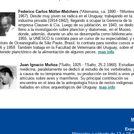
Federico Carlos Müller-Melchers
(*Alemania, ca. 1890 - †Montev
1967). Desde muy joven se radica en el Uruguay, trabajando en la
industria privada (1914-1942), llegando a ocupar la Gerencia de la
empresa Clausen & Cía. Luego de su jubilación, en 1943, se dedic
lleno a la investigación sobre plancton y diatomeas, en el Museo,
donde, además, durante un año se desempeña como bibliotecario.
1955, la UNESCO lo contrata para un curso de su especialidad, y 
tituto de Oceanografía de São Paulo, Brasil, lo contrata para sendos cursos e
6 y 1959. También trabaja en la Facultad de Veterinaria del Uruguay, sobre el
tenido planctónico de la alimentación de algunos peces.
mas info
Juan Ignacio Muñoa
(*Salto, 1925 - †Salto, 25.2.1960). Estudian
medicina, paralelamente se dedicó al estudio de los vertebrados, 
a causa de su temprana muerte, su producción se limitó a unos 
artículos sobre aves y mamíferos. Su principal contribución se
encuentra en el área de la antropología física de restos indígenas
hallados en sitios arqueológicos del Uruguay.
mas info
M
Exp
Miércoles a sábado de 13 a 19 y