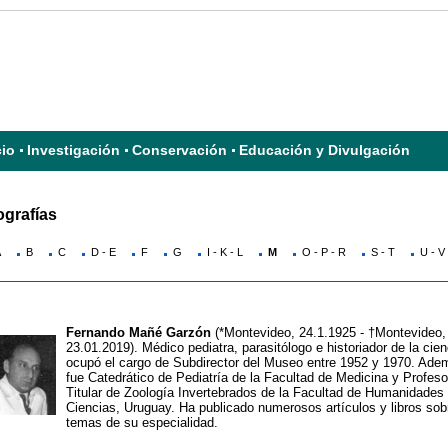
cio
Investigación
Conservación
Educación y Divulgación
ografías
A
B
C
D - E
F
G
I - K - L
M
O - P - R
S - T
U - V 
Fernando Mañé Garzón
(*Montevideo, 24.1.1925 - †Montevideo,
23.01.2019). Médico pediatra, parasitólogo e historiador de la cien
ocupó el cargo de Subdirector del Museo entre 1952 y 1970. Ade
fue Catedrático de Pediatría de la Facultad de Medicina y Profeso
Titular de Zoología Invertebrados de la Facultad de Humanidades
Ciencias, Uruguay. Ha publicado numerosos artículos y libros sob
temas de su especialidad.