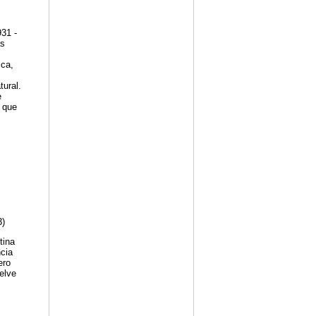
31 -
as
ca,
ural.
e
 que
3)
tina
ncia
ero
elve