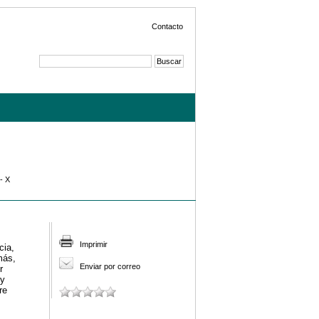
Contacto
- X
Imprimir
cia,
más,
Enviar por correo
r
 y
re